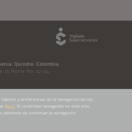
enia, Quindí­o. Colombia
le 15 Norte No. 12-34.
 hábitos y preferencias de la navegación de los
Aquí
tar
. Si continúas navegando en este sitio
, abstente de continuar la navegación.