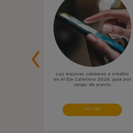
Los mejores celulares a crédito
decuada para
en el Eje Cafetero 2026: guía por
lla efigas?
rango de precio
Ver más
s