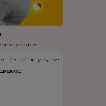
s
oductos y servicios.
adas, Cra. 16 # 51-13 Los
3125426504