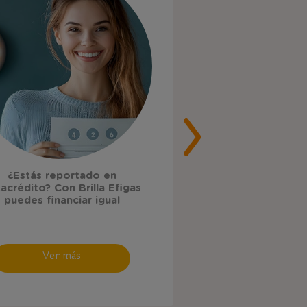
Cupo Brilla Efiga
¿Estás reportado en
cómo usarlo y dónd
acrédito? Con Brilla Efigas
la ciud
puedes financiar igual
Ver má
Ver más