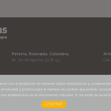
Pereira, Risaralda. Colombia.
Arm
Av. 30 de agosto 32 B-41.
Cal
rceros con el propósito de obtener datos estadísticos y comprender
 privacidad y política para el manejo de cookies que podrás consul
nos establecidos en el documento indicado. Si no estás de acuerdo
ACEPTAR
© Todos Los Derechos Reservados - Brilla - Colombia