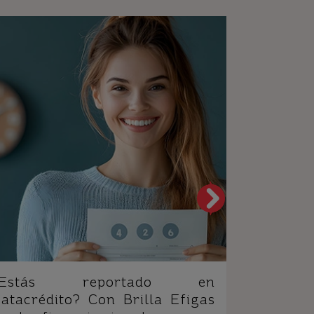
¿Estás reportado en
Cupo Bri
atacrédito? Con Brilla Efigas
cómo usa