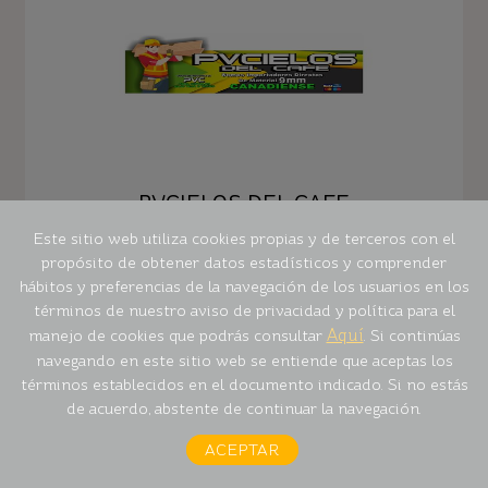
PVCIELOS DEL CAFE
Este sitio web utiliza cookies propias y de terceros con el
propósito de obtener datos estadísticos y comprender
Ver ubicación
hábitos y preferencias de la navegación de los usuarios en los
términos de nuestro aviso de privacidad y política para el
Aquí
manejo de cookies que podrás consultar
. Si continúas
navegando en este sitio web se entiende que aceptas los
términos establecidos en el documento indicado. Si no estás
de acuerdo, abstente de continuar la navegación.
ACEPTAR