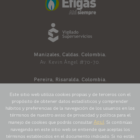
Manizales, Caldas. Colombia.
Av. Kevin Ángel #70-70.
Pereira, Risaralda. Colombia.
Av. 30 de agosto 32 B-41.
Este sitio web utiliza cookies propias y de terceros con el
propósito de obtener datos estadísticos y comprender
Armenia, Quindí­o. Colombia
hábitos y preferencias de la navegación de los usuarios en los
Calle 15 Norte No. 12-34.
términos de nuestro aviso de privacidad y política para el
Aquí
manejo de cookies que podrás consultar
. Si continúas
*
Aviso de Privacidad y Política para el Manejo de Cookies
navegando en este sitio web se entiende que aceptas los
*
Política de tratamiento de la información y datos personales
términos establecidos en el documento indicado. Si no estás