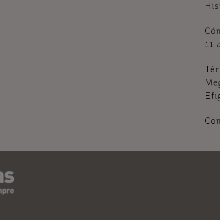
His
Cóm
11 
Tér
Me
Efi
Com