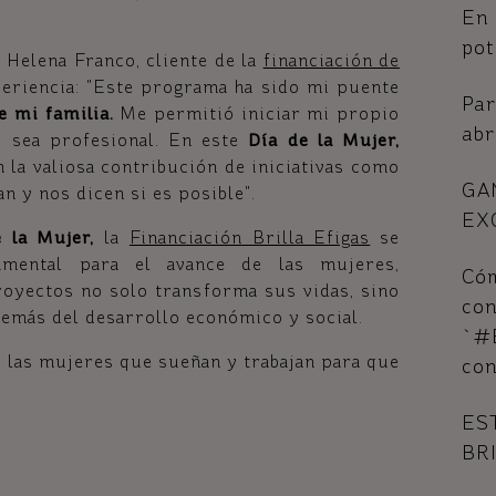
En 
pot
Helena Franco, cliente de la
financiación de
eriencia: "Este programa ha sido mi puente
Par
e mi familia.
Me permitió iniciar mi propio
abr
y sea profesional. En este
Día de la Mujer,
 la valiosa contribución de iniciativas como
GA
 y nos dicen si es posible".
EX
 la Mujer,
la
Financiación Brilla Efigas
se
amental para el avance de las mujeres,
Cóm
oyectos no solo transforma sus vidas, sino
co
emás del desarrollo económico y social.
`#E
as las mujeres que sueñan y trabajan para que
con
ES
BR