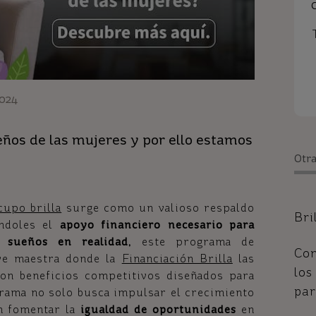
024
ueños de las mujeres y por ello estamos
Otra
cupo brilla
surge como un valioso respaldo
Bri
ándoles el
apoyo financiero necesario para
 sueños en realidad,
este programa de
Con
ave maestra donde la
Financiación Brilla
las
los
on beneficios competitivos diseñados para
par
ograma no solo busca impulsar el crecimiento
n fomentar la
igualdad de oportunidades
en